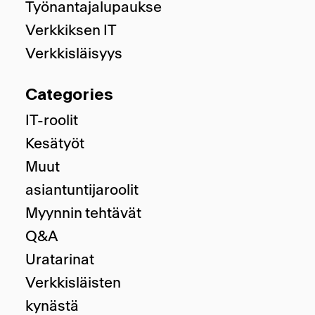
Työnantajalupauksemme
Verkkiksen IT
Verkkisläisyys
Categories
IT-roolit
Kesätyöt
Muut
asiantuntijaroolit
Myynnin tehtävät
Q&A
Uratarinat
Verkkisläisten
kynästä