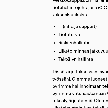
Verkkokauppa.comilla lähes 
tietohallintojohtajana (CIO
kokonaisuuksista:
IT (infra ja support)
Tietoturva
Riskienhallinta
Liiketoiminnan jatkuvuu
Tekoälyn hallinta
Tässä kirjoituksessani av
työssäni. Olemme luoneet t
pyrimme hallinnoimaan tek
pyrimme yhtenäistämään V
tekoälyjärjestelmiä. Olem
liiketoimintoja, kun tekoä