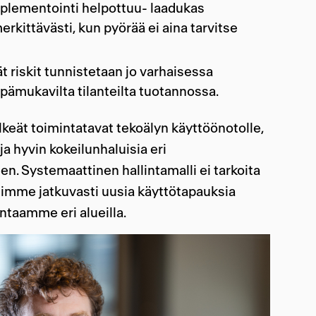
mplementointi helpottuu- laadukas
rkittävästi, kun pyörää ei aina tarvitse
ät riskit tunnistetaan jo varhaisessa
epämukavilta tilanteilta tuotannossa.
keät toimintatavat tekoälyn käyttöönotolle,
ja hyvin kokeilunhaluisia eri
en. Systemaattinen hallintamalli ei tarkoita
simme jatkuvasti uusia käyttötapauksia
ntaamme eri alueilla.