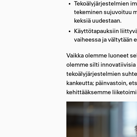
Tekoälyjärjestelmien i
tekeminen sujuvoituu me
keksiä uudestaan.
Käyttötapauksiin liittyv
vaiheessa ja vältytään 
Vaikka olemme luoneet sel
olemme silti innovatiivisia 
tekoälyjärjestelmien suhte
kankeutta; päinvastoin, et
kehittääksemme liiketoimi