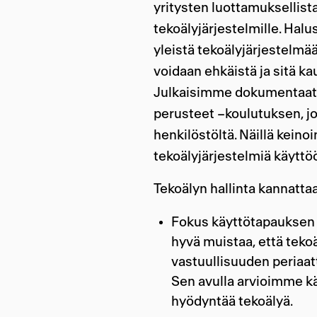
yritysten luottamuksellista
tekoälyjärjestelmille. Hal
yleistä tekoälyjärjestelmää
voidaan ehkäistä ja sitä ka
Julkaisimme dokumentaatio
perusteet –koulutuksen, j
henkilöstöltä. Näillä kein
tekoälyjärjestelmiä käyttö
Tekoälyn hallinta kannatta
Fokus käyttötapauksen 
hyvä muistaa, että tekoä
vastuullisuuden periaat
Sen avulla arvioimme k
hyödyntää tekoälyä.