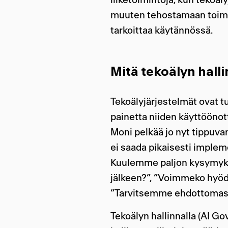
muuten tehostamaan toimin
tarkoittaa käytännössä.
Mitä tekoälyn halli
Tekoälyjärjestelmät ovat tu
painetta niiden käyttöönot
Moni pelkää jo nyt tippuvan
ei saada pikaisesti implem
Kuulemme paljon kysymyk
jälkeen?”, ”Voimmeko hyödy
”Tarvitsemme ehdottomasti
Tekoälyn hallinnalla (AI Go