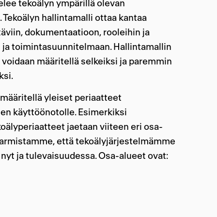
telee tekoälyn ympärillä olevan
. Tekoälyn hallintamalli ottaa kantaa
htäviin, dokumentaatioon, rooleihin ja
n ja toimintasuunnitelmaan. Hallintamallin
 voidaan määritellä selkeiksi ja paremmin
ksi.
määritellä yleiset periaatteet
iden käyttöönotolle. Esimerkiksi
lyperiaatteet jaetaan viiteen eri osa-
 varmistamme, että tekoälyjärjestelmämme
nyt ja tulevaisuudessa. Osa-alueet ovat: