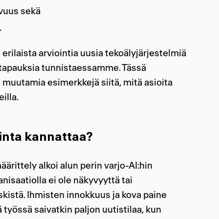
avuus sekä
.
erilaista arviointia uusia tekoälyjärjestelmiä
tapauksia tunnistaessamme. Tässä
n muutamia esimerkkejä siitä, mitä asioita
illa.
linta kannattaa?
ärittely alkoi alun perin varjo-AI:hin
ganisaatiolla ei ole näkyvyyttä tai
riskistä. Ihmisten innokkuus ja kova paine
 työssä saivatkin paljon uutistilaa, kun