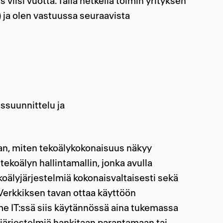
viisi vuotta. Tällä hetkellä toimin yrityksen
) ja olen vastuussa seuraavista
ssuunnittelu ja
aan, miten tekoälykokonaisuus näkyy
ekoälyn hallintamallin, jonka avulla
oälyjärjestelmiä kokonaisvaltaisesti sekä
erkkiksen tavan ottaa käyttöön
me IT:ssä siis käytännössä aina tukemassa
lyjärjestelmiä hankitaan parantamaan tai