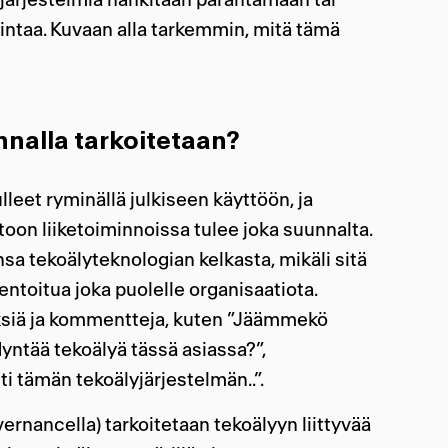
taa. Kuvaan alla tarkemmin, mitä tämä
nnalla tarkoitetaan?
lleet ryminällä julkiseen käyttöön, ja
toon liiketoiminnoissa tulee joka suunnalta.
sa tekoälyteknologian kelkasta, mikäli sitä
entoitua joka puolelle organisaatiota.
siä ja kommentteja, kuten ”Jäämmekö
ntää tekoälyä tässä asiassa?”,
 tämän tekoälyjärjestelmän..”.
vernancella) tarkoitetaan tekoälyyn liittyvää