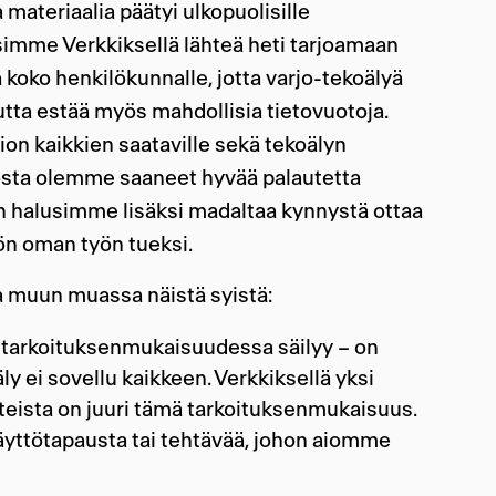
 materiaalia päätyi ulkopuolisille
usimme Verkkiksellä lähteä heti tarjoamaan
 koko henkilökunnalle, jotta varjo-tekoälyä
utta estää myös mahdollisia tietovuotoja.
n kaikkien saataville sekä tekoälyn
osta olemme saaneet hyvää palautetta
oin halusimme lisäksi madaltaa kynnystä ottaa
ön oman työn tueksi.
a muun muassa näistä syistä:
tarkoituksenmukaisuudessa säilyy – on
ly ei sovellu kaikkeen. Verkkiksellä yksi
teista on juuri tämä tarkoituksenmukaisuus.
äyttötapausta tai tehtävää, johon aiomme