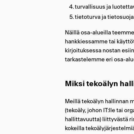
turvallisuus ja luotett
tietoturva ja tietosuoja
Näillä osa-alueilla teemme 
hankkiessamme tai käyttö
kirjoituksessa nostan esii
tarkastelemme eri osa-alue
Miksi tekoälyn hal
Meillä tekoälyn hallinnan mä
(tekoäly, johon IT:lle tai or
hallittavuutta) liittyvästä 
kokeilla tekoälyjärjestelmiä