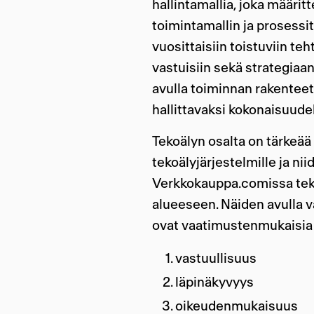
hallintamallia, joka määrit
toimintamallin ja prosessit
vuosittaisiin toistuviin te
vastuisiin sekä strategiaa
avulla toiminnan rakenteet
hallittavaksi kokonaisuude
Tekoälyn osalta on tärkeää 
tekoälyjärjestelmille ja ni
Verkkokauppa.comissa tekoä
alueeseen. Näiden avulla
ovat vaatimustenmukaisia 
vastuullisuus
läpinäkyvyys
oikeudenmukaisuus