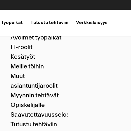
 työpaikat
Tutustu tehtäviin
Verkkisläisyys
Pages
Avoimet työpaikat
IT-roolit
Kesätyöt
Meille töihin
Muut
asiantuntijaroolit
Myynnin tehtävät
Opiskelijalle
Saavutettavuusseloste
Tutustu tehtäviin