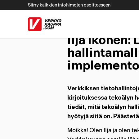
Siirry kaikkien intohimojen osoitteeseen
ulkoinen palv
Tag Archive for:
Te
Ilja Ikonen:
hallintamall
implemento
Verkkiksen tietohallintojo
kirjoituksessa tekoälyn hal
tiedät, mitä tekoälyn hall
hyötyjä siitä on. Päästet
Moikka! Olen Ilja ja olen te