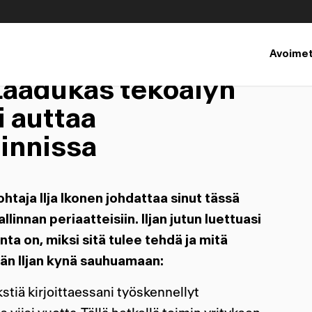
elu, avautuu uuteen välilehteen
Avoimet
koälyn hallintamalli
 Laadukas tekoälyn
i auttaa
innissa
htaja Ilja Ikonen johdattaa sinut tässä
linnan periaatteisiin. Iljan jutun luettuasi
inta on, miksi sitä tulee tehdä ja mitä
ään Iljan kynä sauhuamaan:
kstiä kirjoittaessani työskennellyt