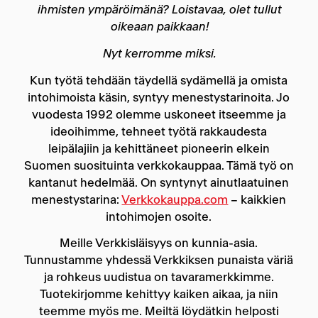
ihmisten ympäröimänä? Loistavaa, olet tullut
oikeaan paikkaan!
Nyt kerromme miksi.
Kun työtä tehdään täydellä sydämellä ja omista
intohimoista käsin, syntyy menestystarinoita. Jo
vuodesta 1992 olemme uskoneet itseemme ja
ideoihimme, tehneet työtä rakkaudesta
leipälajiin ja kehittäneet pioneerin elkein
Suomen suosituinta verkkokauppaa. Tämä työ on
kantanut hedelmää. On syntynyt ainutlaatuinen
menestystarina:
Verkkokauppa.com
– kaikkien
intohimojen osoite.
Meille Verkkisläisyys on kunnia-asia.
Tunnustamme yhdessä Verkkiksen punaista väriä
ja rohkeus uudistua on tavaramerkkimme.
Tuotekirjomme kehittyy kaiken aikaa, ja niin
teemme myös me. Meiltä löydätkin helposti