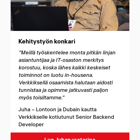
Kehitystyön konkari
”Meillä työskentelee monta pitkän linjan
asiantuntijaa ja IT-osaston merkitys
korostuu, koska lähes kaikki keskeiset
toiminnot on luotu in-housena.
Verkkiksellä osaamista halutaan aidosti
tunnistaa ja opimme jatkuvasti paljon
myös toisiltamme.”
Juha – Lontoon ja Dubain kautta
Verkkikselle kotiutunut Senior Backend
Developer
Lue Juhan uratarina