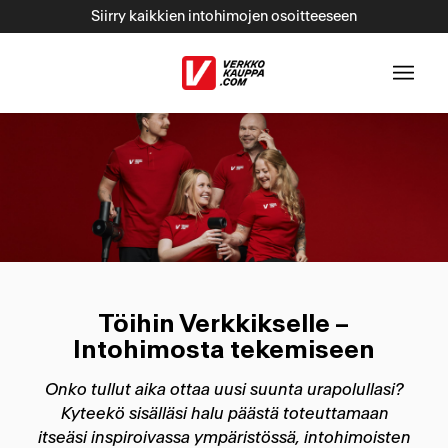
Siirry kaikkien intohimojen osoitteeseen
ulkoinen palv
Töihin Verkkikselle –
Intohimosta tekemiseen
Onko tullut aika ottaa uusi suunta urapolullasi?
Kyteekö sisälläsi halu päästä toteuttamaan
itseäsi inspiroivassa ympäristössä, intohimoisten