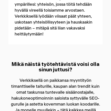
ympärillesi: yhteisön, jossa töitä tehdään
hyvällä vireellä toisiamme arvostaen.
Verkkiksellä lyödään viisaat päät yhteen,
uskotaan yhteisöllisyyteen ja hauskaakin
pidetään – mitäpä sitä liian vakavaksi
heittäytymään!
Mikä näistä työtehtävistä voisi olla
sinun juttusi?
Verkkiksellä on paikkansa myyntityön
timanttiselle taiturille, kaupan alan trendit kuin
omat taskunsa tuntevalle sisäänostajalle,
hakukoneoptimoinnin saloista syttyvälle SEO-
gurulle ja astetta kovemman luokan koodarille.
Ja monelle muullekin – tätä kaikkea meillä