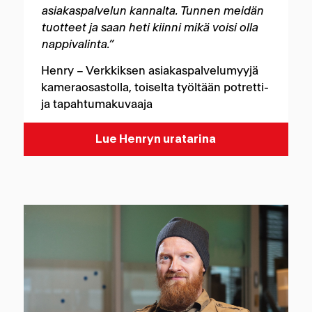
asiakaspalvelun kannalta. Tunnen meidän
tuotteet ja saan heti kiinni mikä voisi olla
nappivalinta.”
Henry – Verkkiksen asiakaspalvelumyyjä
kameraosastolla, toiselta työltään potretti-
ja tapahtumakuvaaja
Lue Henryn uratarina