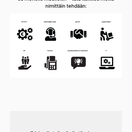
nimittäin tehdään: