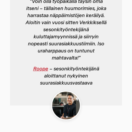
”Voin olla työpaikalla täysin oma
itseni – tällainen huumorimies, joka
harrastaa näppäimistöjen keräilyä.
Aloitin vain vuosi sitten Verkkiksellä
sesonkityöntekijänä
kuluttajamyynnissä ja siirryin
nopeasti suurasiakkuustiimiin. Iso
uraharppaus on tuntunut
mahtavalta!”
Roope
– sesonkityöntekijänä
aloittanut nykyinen
suurasiakkuusvastaava