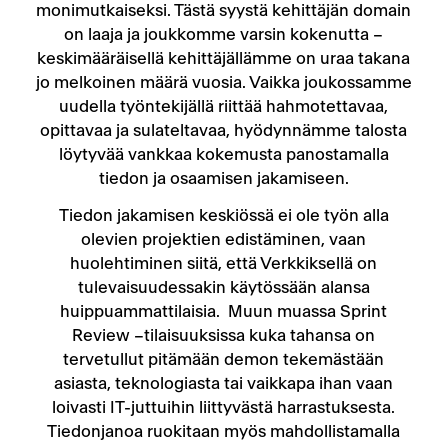
monimutkaiseksi. Tästä syystä kehittäjän domain
on laaja ja joukkomme varsin kokenutta –
keskimääräisellä kehittäjällämme on uraa takana
jo melkoinen määrä vuosia. Vaikka joukossamme
uudella työntekijällä riittää hahmotettavaa,
opittavaa ja sulateltavaa, hyödynnämme talosta
löytyvää vankkaa kokemusta panostamalla
tiedon ja osaamisen jakamiseen.
Tiedon jakamisen keskiössä ei ole työn alla
olevien projektien edistäminen, vaan
huolehtiminen siitä, että Verkkiksellä on
tulevaisuudessakin käytössään alansa
huippuammattilaisia. Muun muassa Sprint
Review –tilaisuuksissa kuka tahansa on
tervetullut pitämään demon tekemästään
asiasta, teknologiasta tai vaikkapa ihan vaan
loivasti IT-juttuihin liittyvästä harrastuksesta.
Tiedonjanoa ruokitaan myös mahdollistamalla