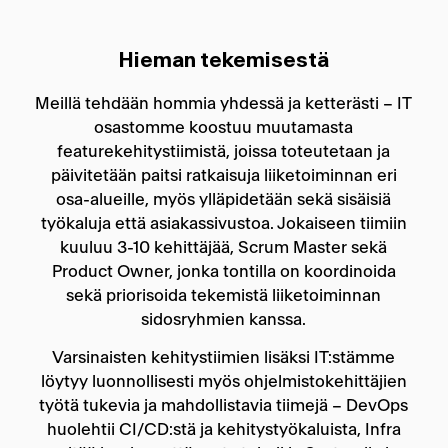
Hieman tekemisestä
Meillä tehdään hommia yhdessä ja ketterästi – IT
osastomme koostuu muutamasta
featurekehitystiimistä, joissa toteutetaan ja
päivitetään paitsi ratkaisuja liiketoiminnan eri
osa-alueille, myös ylläpidetään sekä sisäisiä
työkaluja että asiakassivustoa. Jokaiseen tiimiin
kuuluu 3-10 kehittäjää, Scrum Master sekä
Product Owner, jonka tontilla on koordinoida
sekä priorisoida tekemistä liiketoiminnan
sidosryhmien kanssa.
Varsinaisten kehitystiimien lisäksi IT:stämme
löytyy luonnollisesti myös ohjelmistokehittäjien
työtä tukevia ja mahdollistavia tiimejä – DevOps
huolehtii CI/CD:stä ja kehitystyökaluista, Infra