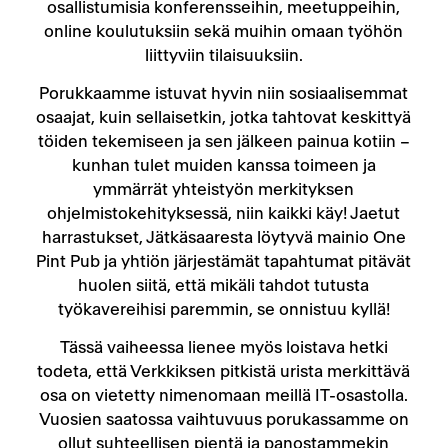
osallistumisia konferensseihin, meetuppeihin,
online koulutuksiin sekä muihin omaan työhön
liittyviin tilaisuuksiin.
Porukkaamme istuvat hyvin niin sosiaalisemmat
osaajat, kuin sellaisetkin, jotka tahtovat keskittyä
töiden tekemiseen ja sen jälkeen painua kotiin –
kunhan tulet muiden kanssa toimeen ja
ymmärrät yhteistyön merkityksen
ohjelmistokehityksessä, niin kaikki käy! Jaetut
harrastukset, Jätkäsaaresta löytyvä mainio One
Pint Pub ja yhtiön järjestämät tapahtumat pitävät
huolen siitä, että mikäli tahdot tutusta
työkavereihisi paremmin, se onnistuu kyllä!
Tässä vaiheessa lienee myös loistava hetki
todeta, että Verkkiksen pitkistä urista merkittävä
osa on vietetty nimenomaan meillä IT-osastolla.
Vuosien saatossa vaihtuvuus porukassamme on
ollut suhteellisen pientä ja panostammekin