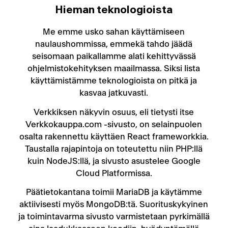
Hieman teknologioista
Me emme usko sahan käyttämiseen
naulaushommissa, emmekä tahdo jäädä
seisomaan paikallamme alati kehittyvässä
ohjelmistokehityksen maailmassa. Siksi lista
käyttämistämme teknologioista on pitkä ja
kasvaa jatkuvasti.
Verkkiksen näkyvin osuus, eli tietysti itse
Verkkokauppa.com -sivusto, on selainpuolen
osalta rakennettu käyttäen React frameworkkia.
Taustalla rajapintoja on toteutettu niin PHP:llä
kuin NodeJS:llä, ja sivusto asustelee Google
Cloud Platformissa.
Päätietokantana toimii MariaDB ja käytämme
aktiivisesti myös MongoDB:tä. Suorituskykyinen
ja toimintavarma sivusto varmistetaan pyrkimällä