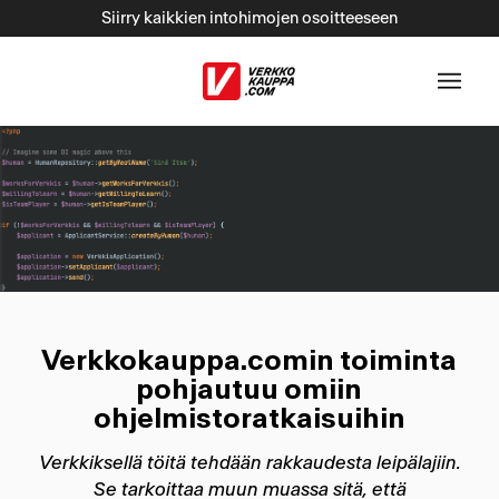
Siirry kaikkien intohimojen osoitteeseen
ulkoinen palv
Verkkokauppa.comin toiminta
pohjautuu omiin
ohjelmistoratkaisuihin
Verkkiksellä töitä tehdään rakkaudesta leipälajiin.
Se tarkoittaa muun muassa sitä, että