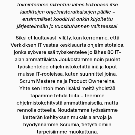
toimintamme rakentuu lähes kokonaan itse
laadittujen ohjelmistoratkaisujen päälle –
ensimmäiset koodirivit onkin kirjoitettu
järjestelmään jo vuosituhannen vaihteessa!
Siksi et luultavasti ylläty, kun kerromme, että
Verkkiksen IT vastaa keskisuurta ohjelmistotaloa,
jonka syövereissä työskentelee jo lähes 80 IT-
alan ammattilaista. Joukostamme noin puolet
työskentelee ohjelmistokehittäjinä ja loput
muissa IT-rooleissa, kuten suunnittelijoina,
Scrum Mastereina ja Product Ownereina.
Yhteisen intohimon lisäksi meitä yhdistää
tapamme tehdä töitä – teemme
ohjelmistokehitystä ammattimaisella, mutta
rennolla otteella. Noudatamme työssämme
ketterän kehityksen mukaisia arvoja ja
hyödynnämme Scrumia, tietysti omiin
tarpeisiimme muokattuna.