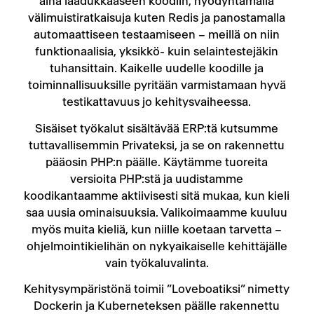
aina laadukkaaseen koodiin, hyödyntämällä
välimuistiratkaisuja kuten Redis ja panostamalla
automaattiseen testaamiseen – meillä on niin
funktionaalisia, yksikkö- kuin selaintestejäkin
tuhansittain. Kaikelle uudelle koodille ja
toiminnallisuuksille pyritään varmistamaan hyvä
testikattavuus jo kehitysvaiheessa.
Sisäiset työkalut sisältävää ERP:tä kutsumme
tuttavallisemmin Privateksi, ja se on rakennettu
pääosin PHP:n päälle. Käytämme tuoreita
versioita PHP:stä ja uudistamme
koodikantaamme aktiivisesti sitä mukaa, kun kieli
saa uusia ominaisuuksia. Valikoimaamme kuuluu
myös muita kieliä, kun niille koetaan tarvetta –
ohjelmointikielihän on nykyaikaiselle kehittäjälle
vain työkaluvalinta.
Kehitysympäristönä toimii ”Loveboatiksi” nimetty
Dockerin ja Kuberneteksen päälle rakennettu